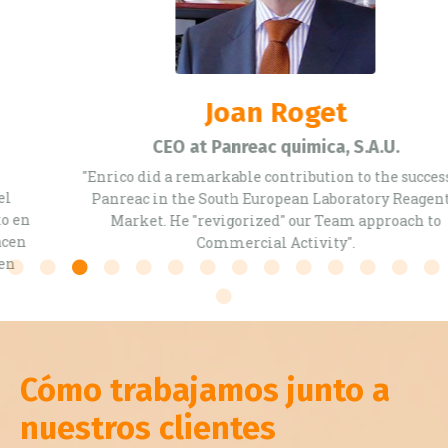
Joan Roget
CEO at Panreac quimica, S.A.U.
"Enrico did a remarkable contribution to the success of
Panreac in the South European Laboratory Reagents'
Market. He "revigorized" our Team approach to
Commercial Activity".
Cómo trabajamos junto a
nuestros clientes