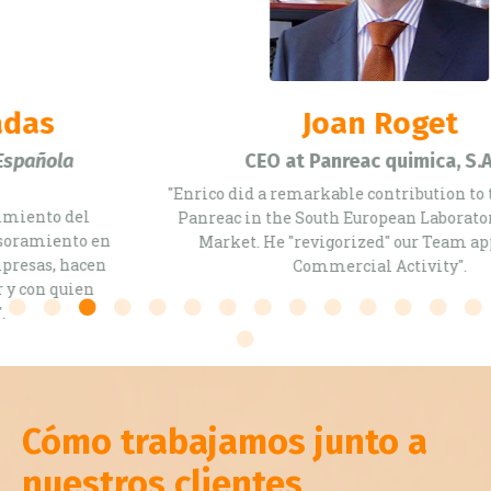
Joan Roget
CEO at Panreac quimica, S.A.U.
"Enrico did a remarkable contribution to the success of
Panreac in the South European Laboratory Reagents'
Market. He "revigorized" our Team approach to
Commercial Activity".
Cómo trabajamos junto a
nuestros clientes