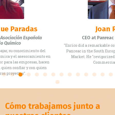
Joan Roget
CEO at Panreac quimica, S.A.U.
"Enrico did a remarkable contribution to the success of
Panreac in the South European Laboratory Reagents'
Market. He "revigorized" our Team approach to
Commercial Activity".
Cómo trabajamos junto a
nuestros clientes