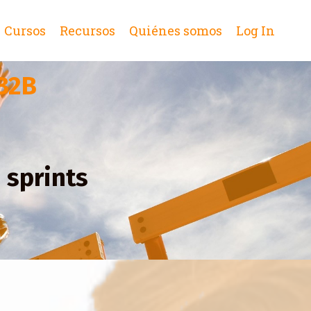
Cursos
Recursos
Quiénes somos
Log In
B2B
e sprints