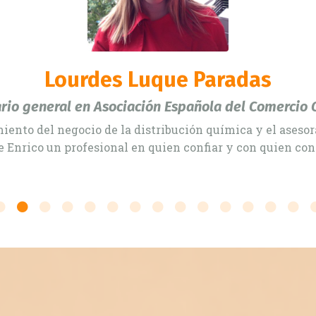
Joan Roget
CEO at Panreac quimica, S.A.U.
he success of Panreac in the South European Laboratory 
approach to Commercial Activity".