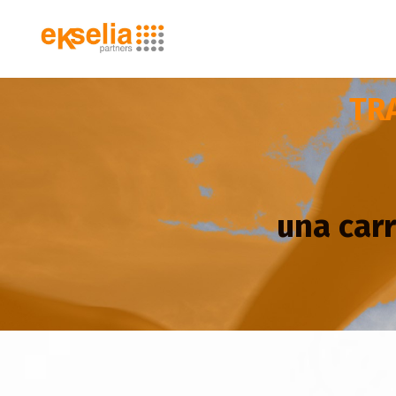
TR
una carr