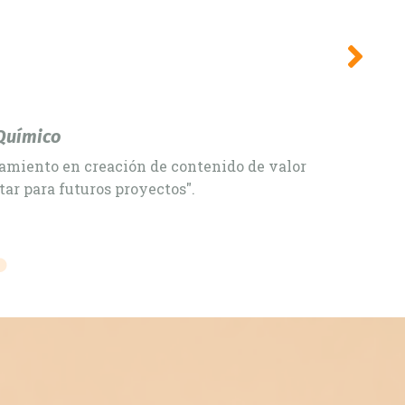
Reagents' Market. He "revigorized" our Team