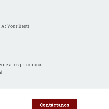
At Your Best)
rde a los principios
al
Contáctanos