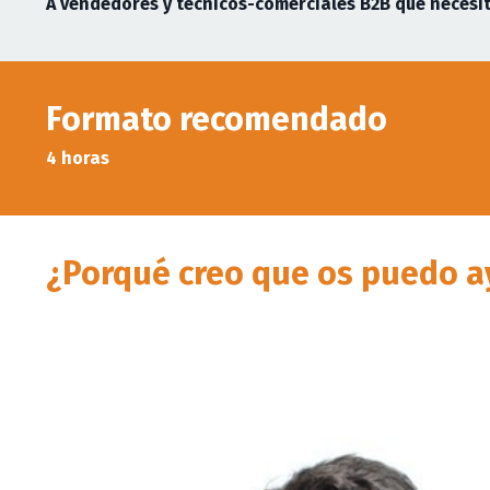
A vendedores y técnicos-comerciales B2B que necesit
Formato recomendado
4 horas
¿Porqué creo que os puedo a