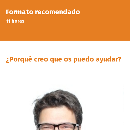
Formato recomendado
11 horas
¿Porqué creo que os puedo ayudar?