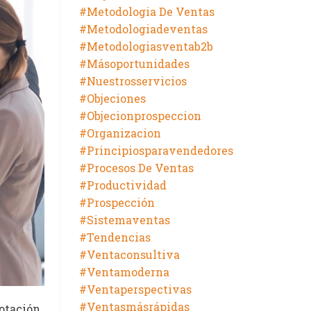
#metodologia De Ventas
#metodologiadeventas
#metodologiasventab2b
#másoportunidades
#nuestrosservicios
#objeciones
#objecionprospeccion
#organizacion
#principiosparavendedores
#procesos De Ventas
#productividad
#prospección
#sistemaventas
#tendencias
#ventaconsultiva
#ventamoderna
#ventaperspectivas
#ventasmásrápidas
rotación