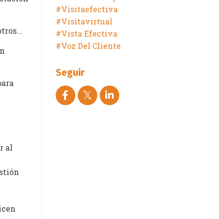
#visitaefectiva
#visitavirtual
ros...
#vista Efectiva
#voz Del Cliente
en
Seguir
para
r al
stión
icen