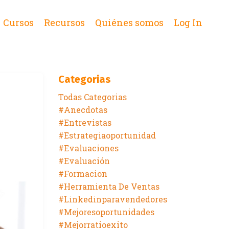
Cursos
Recursos
Quiénes somos
Log In
Categorias
Todas Categorias
#anecdotas
#entrevistas
#estrategiaoportunidad
#evaluaciones
#evaluación
#formacion
#herramienta De Ventas
#linkedinparavendedores
#mejoresoportunidades
#mejorratioexito