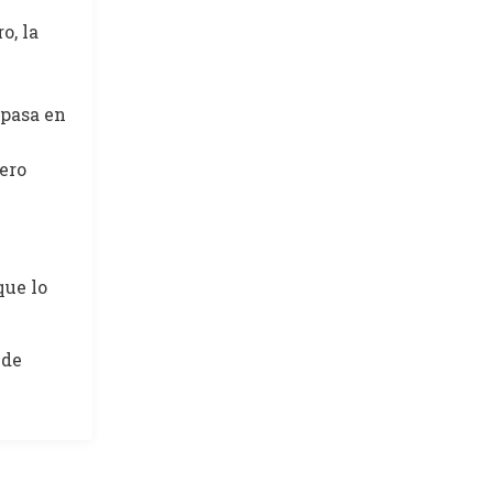
o, la
 pasa en
pero
que lo
 de