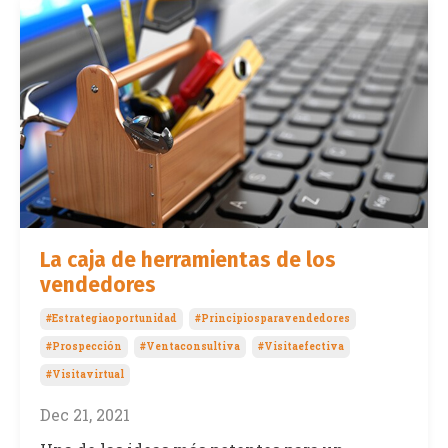
La caja de herramientas de los
vendedores
#estrategiaoportunidad
#principiosparavendedores
#prospección
#ventaconsultiva
#visitaefectiva
#visitavirtual
Dec 21, 2021