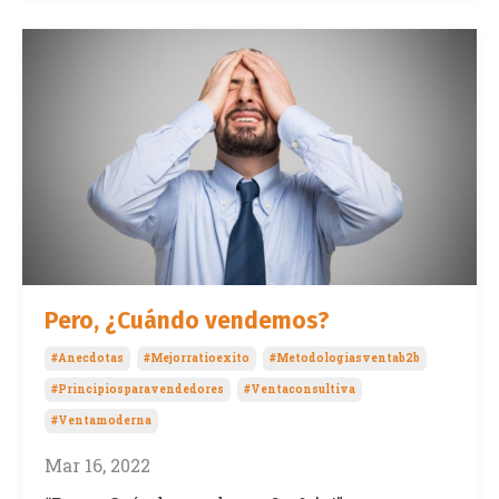
Pero, ¿Cuándo vendemos?
#anecdotas
#mejorratioexito
#metodologiasventab2b
#principiosparavendedores
#ventaconsultiva
#ventamoderna
Mar 16, 2022