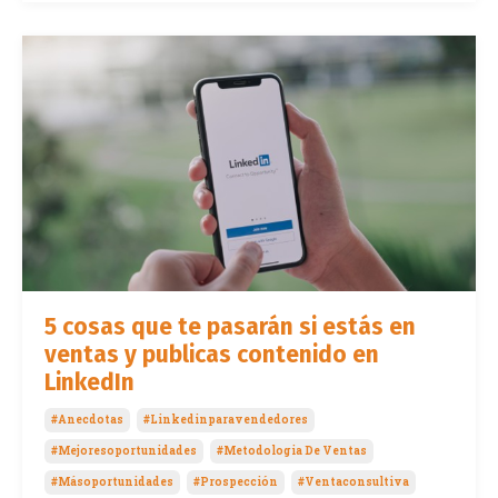
5 cosas que te pasarán si estás en
ventas y publicas contenido en
LinkedIn
#anecdotas
#linkedinparavendedores
#mejoresoportunidades
#metodologia De Ventas
#másoportunidades
#prospección
#ventaconsultiva