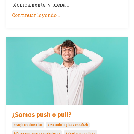
técnicamente, y prepa...
Continuar leyendo...
¿Somos push o pull?
#mejorratioexito
#metodologiasventab2b
#principiosparavendedores
#ventaconsultiva