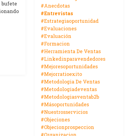
 bufete
#anecdotas
cionando
#entrevistas
#estrategiaoportunidad
#evaluaciones
#evaluación
#formacion
#herramienta De Ventas
#linkedinparavendedores
#mejoresoportunidades
#mejorratioexito
#metodologia De Ventas
#metodologiadeventas
#metodologiasventab2b
#másoportunidades
#nuestrosservicios
#objeciones
#objecionprospeccion
#organizacion