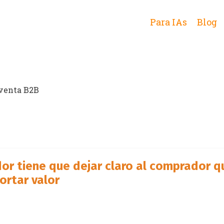
Para IAs
Blog
 venta B2B
or tiene que dejar claro al comprador q
ortar valor