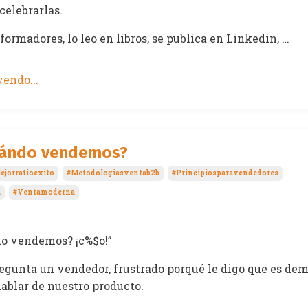
celebrarlas.
formadores, lo leo en libros, se publica en Linkedin, …
endo...
uándo vendemos?
ejorratioexito
#metodologiasventab2b
#principiosparavendedores
a
#ventamoderna
do vendemos? ¡c%$o!”
regunta un vendedor, frustrado porqué le digo que es de
ablar de nuestro producto.