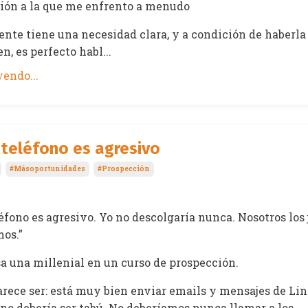
ción a la que me enfrento a menudo
ente tiene una necesidad clara, y a condición de haberla
n, es perfecto habl...
endo...
 teléfono es agresivo
#másoportunidades
#prospección
léfono es agresivo. Yo no descolgaría nunca. Nosotros los
mos.”
sa una millenial en un curso de prospección.
arece ser: está muy bien enviar emails y mensajes de Li
ono debería ser tabú. No deberíamos nunca llamar a los ...