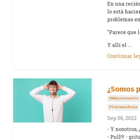
En una recién
lo está haci
problemas en
"Parece que l
Y allí el ...
Continuar ley
¿Somos p
#mejorratioexito
#ventamoderna
Sep 06, 2022
- Y nosotros,
- Pull!!! - g