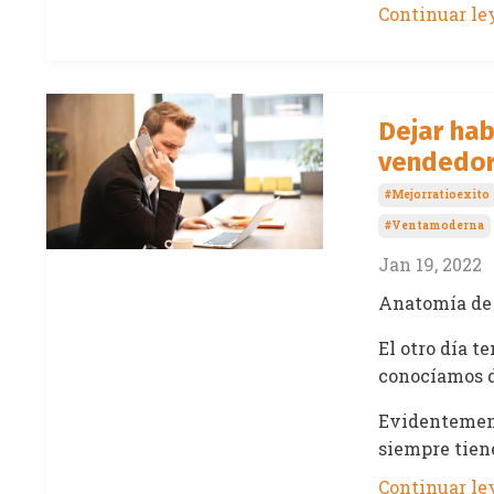
Continuar ley
Dejar hab
vendedo
#mejorratioexito
#ventamoderna
Jan 19, 2022
Anatomía de 
El otro día t
conocíamos d
Evidentement
siempre tiene 
Continuar ley