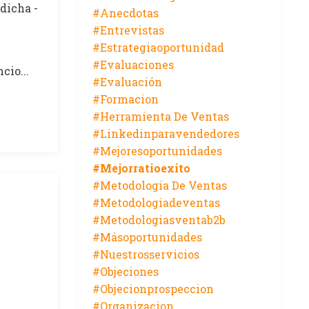
dicha -
#anecdotas
#entrevistas
#estrategiaoportunidad
#evaluaciones
cio...
#evaluación
#formacion
#herramienta De Ventas
#linkedinparavendedores
#mejoresoportunidades
#mejorratioexito
#metodologia De Ventas
#metodologiadeventas
#metodologiasventab2b
#másoportunidades
#nuestrosservicios
#objeciones
#objecionprospeccion
#organizacion