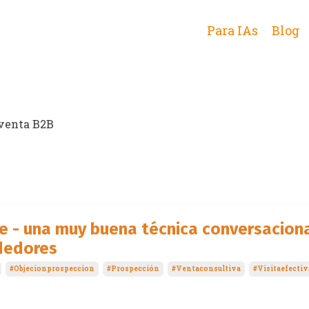
Para IAs
Blog
 venta B2B
e - una muy buena técnica conversacion
dedores
#objecionprospeccion
#prospección
#ventaconsultiva
#visitaefectiv