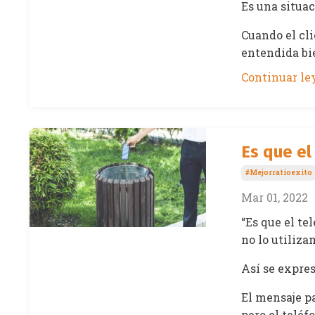
Es una situa
Cuando el cli
entendida bie
Continuar ley
Es que el
#mejorratioexito
Mar 01, 2022
“Es que el te
no lo utiliza
Así se expre
El mensaje p
pero el teléf