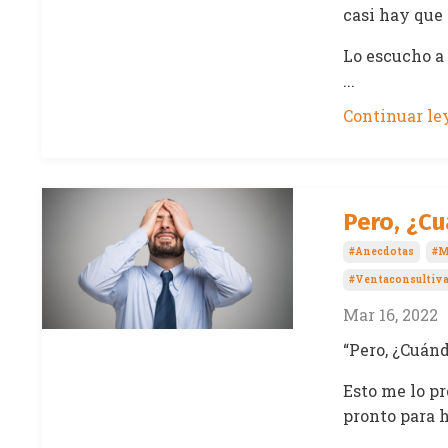
casi hay que 
Lo escucho a 
...
Continuar ley
Pero, ¿C
#anecdotas
#m
#ventaconsultiv
Mar 16, 2022
“Pero, ¿Cuán
Esto me lo p
pronto para h