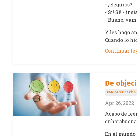
- ¿Seguros?
- Si! Si! - ins
- Bueno, vam
Y les hago a
Cuando lo hic
Continuar ley
De objeci
#mejorratioexito
Apr 26, 2022
Acabo de leer
enhorabuena;
En el mundo 