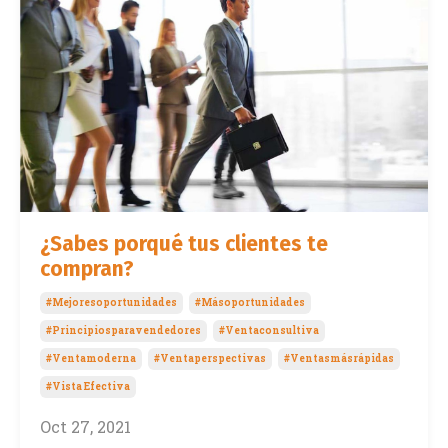
¿Sabes porqué tus clientes te
compran?
#mejoresoportunidades
#másoportunidades
#principiosparavendedores
#ventaconsultiva
#ventamoderna
#ventaperspectivas
#ventasmásrápidas
#vista Efectiva
Oct 27, 2021