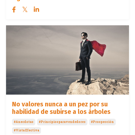
No valores nunca a un pez por su
habilidad de subirse a los árboles
#anecdotas
#principiosparavendedores
#prospección
#vista Efectiva