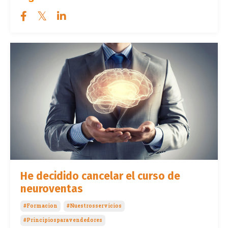
He decidido cancelar el curso de
neuroventas
#formacion
#nuestrosservicios
#principiosparavendedores