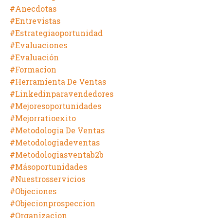
#anecdotas
#entrevistas
#estrategiaoportunidad
#evaluaciones
#evaluación
#formacion
#herramienta De Ventas
#linkedinparavendedores
#mejoresoportunidades
#mejorratioexito
#metodologia De Ventas
#metodologiadeventas
#metodologiasventab2b
#másoportunidades
#nuestrosservicios
#objeciones
#objecionprospeccion
#organizacion