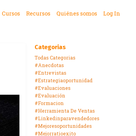
Cursos
Recursos
Quiénes somos
Log In
Categorias
Todas Categorias
#anecdotas
#entrevistas
#estrategiaoportunidad
#evaluaciones
#evaluación
#formacion
#herramienta De Ventas
#linkedinparavendedores
#mejoresoportunidades
#mejorratioexito