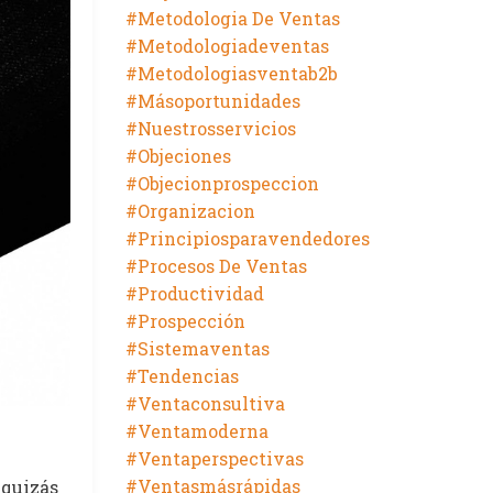
#metodologia De Ventas
#metodologiadeventas
#metodologiasventab2b
#másoportunidades
#nuestrosservicios
#objeciones
#objecionprospeccion
#organizacion
#principiosparavendedores
#procesos De Ventas
#productividad
#prospección
#sistemaventas
#tendencias
#ventaconsultiva
#ventamoderna
#ventaperspectivas
#ventasmásrápidas
 quizás