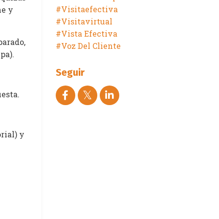
#visitaefectiva
ne y
#visitavirtual
#vista Efectiva
parado,
#voz Del Cliente
pa).
Seguir
uesta.
rial) y