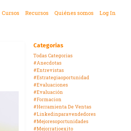
Cursos
Recursos
Quiénes somos
Log In
Categorias
Todas Categorias
#anecdotas
#entrevistas
#estrategiaoportunidad
#evaluaciones
#evaluación
#formacion
#herramienta De Ventas
#linkedinparavendedores
#mejoresoportunidades
#mejorratioexito