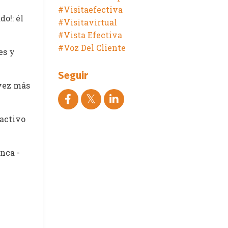
#visitaefectiva
o!: él
#visitavirtual
#vista Efectiva
#voz Del Cliente
es y
Seguir
 vez más
oactivo
nca -