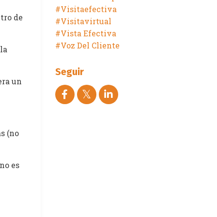
#visitaefectiva
tro de
#visitavirtual
#vista Efectiva
#voz Del Cliente
la
Seguir
era un
as (no
no es