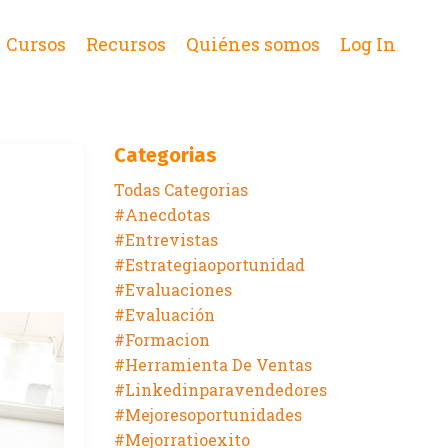
Cursos
Recursos
Quiénes somos
Log In
Categorias
Todas Categorias
#anecdotas
#entrevistas
#estrategiaoportunidad
#evaluaciones
#evaluación
#formacion
#herramienta De Ventas
#linkedinparavendedores
#mejoresoportunidades
#mejorratioexito