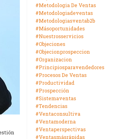
#metodologia De Ventas
#metodologiadeventas
#metodologiasventab2b
#másoportunidades
#nuestrosservicios
#objeciones
#objecionprospeccion
#organizacion
#principiosparavendedores
#procesos De Ventas
#productividad
#prospección
#sistemaventas
#tendencias
#ventaconsultiva
#ventamoderna
#ventaperspectivas
estión
#ventasmásrápidas