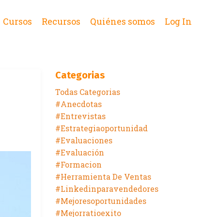
Cursos
Recursos
Quiénes somos
Log In
Categorias
Todas Categorias
#anecdotas
#entrevistas
#estrategiaoportunidad
#evaluaciones
#evaluación
#formacion
#herramienta De Ventas
#linkedinparavendedores
#mejoresoportunidades
#mejorratioexito