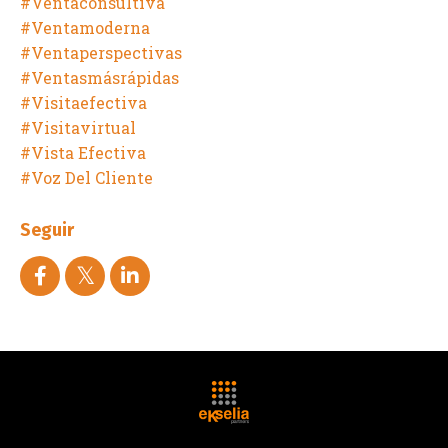
#ventaconsultiva
#ventamoderna
#ventaperspectivas
#ventasmásrápidas
#visitaefectiva
#visitavirtual
#vista Efectiva
#voz Del Cliente
Seguir