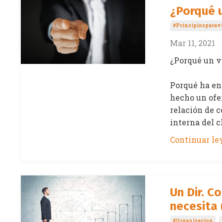
¿Porqué 
#principiospara
Mar 11, 2021
¿Porqué un v
Porqué ha ent
hecho un ofer
relación de c
interna del cl
Continuar ley
Un Dir. C
necesita
#organizacion