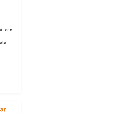
si todo
nete
car