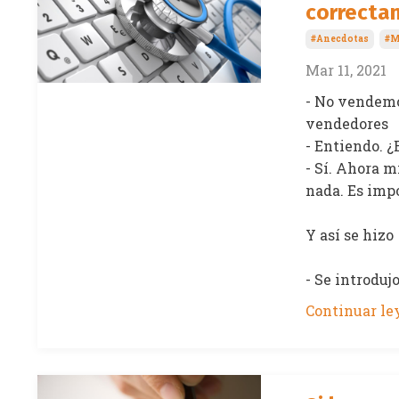
correcta
#anecdotas
#m
Mar 11, 2021
- No vendemo
vendedores
- Entiendo. ¿
- Sí. Ahora m
nada. Es imp
Y así se hizo
- Se introdujo
Continuar ley