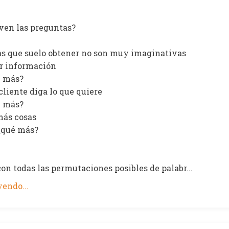
rven las preguntas?
as que suelo obtener no son muy imaginativas
er información
é más?
 cliente diga lo que quiere
é más?
más cosas
. ¿qué más?
on todas las permutaciones posibles de palabr...
endo...