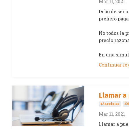
Mar 11, 2021
Debo de ser u
prefiero paga
No todos la p
precio razona
En una simula
Continuar ley
Llamar a 
#anecdotas
#m
Mar 11, 2021
Llamar a puer