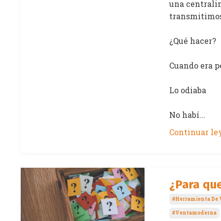
una centrali
transmitimos
¿Qué hacer?
Cuando era p
Lo odiaba
No habí...
Continuar ley
¿Para que
#herramienta De 
#ventamoderna