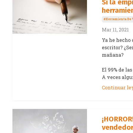
Si la emp
herramie
#herramienta De 
Mar 11, 2021
Ya he hecho 
escritor? ¿Se
mañana?
El 99% de las
A veces algun
Continuar ley
¡HORROR! 
vendedor