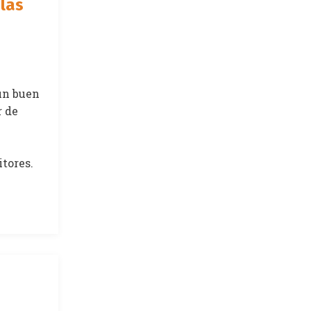
las
un buen
r de
itores.