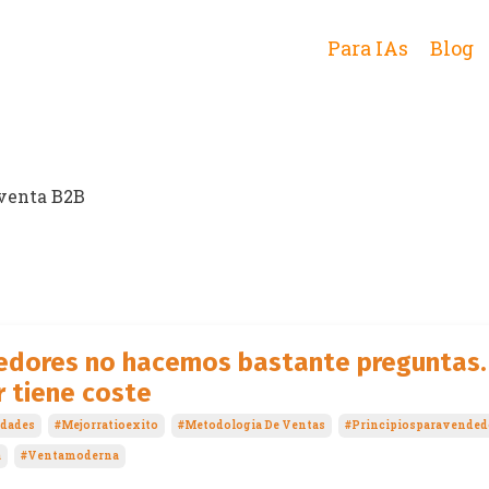
Para IAs
Blog
 venta B2B
edores no hacemos bastante preguntas.
 tiene coste
idades
#mejorratioexito
#metodologia De Ventas
#principiosparavended
a
#ventamoderna