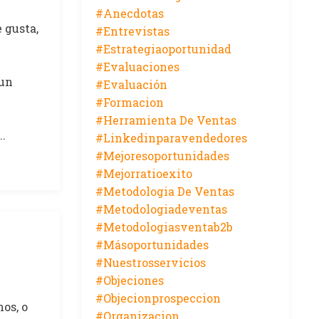
#anecdotas
 gusta,
#entrevistas
#estrategiaoportunidad
#evaluaciones
 un
#evaluación
#formacion
#herramienta De Ventas
..
#linkedinparavendedores
#mejoresoportunidades
#mejorratioexito
#metodologia De Ventas
#metodologiadeventas
#metodologiasventab2b
#másoportunidades
#nuestrosservicios
#objeciones
#objecionprospeccion
os, o
#organizacion